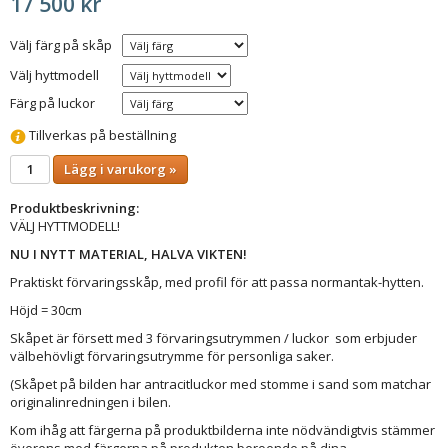
17 500 kr
Välj färg på skåp
Välj hyttmodell
Färg på luckor
Tillverkas på beställning
Lägg i varukorg »
Produktbeskrivning:
VÄLJ HYTTMODELL!
NU I NYTT MATERIAL, HALVA VIKTEN!
Praktiskt förvaringsskåp, med profil för att passa normantak-hytten.
Höjd = 30cm
Skåpet är försett med 3 förvaringsutrymmen / luckor som erbjuder
välbehövligt förvaringsutrymme för personliga saker.
(Skåpet på bilden har antracitluckor med stomme i sand som matchar
originalinredningen i bilen.
Kom ihåg att färgerna på produktbilderna inte nödvändigtvis stämmer
överens med färgerna på produkten beroende på dina