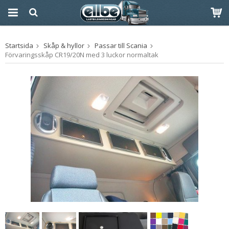
Produkten har blivit
Startsida
Skåp & hyllor
Passar till Scania
tillagd i varukorgen
Förvaringsskåp CR19/20N med 3 luckor normaltak