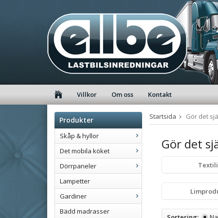
Villkor
Om oss
Kontakt
Startsida
Gör det sjä
Produkter
Skåp & hyllor
Gör det sj
Det mobila köket
Textil
Dörrpaneler
Lampetter
Limprod
Gardiner
Bädd madrasser
Sortering:
N