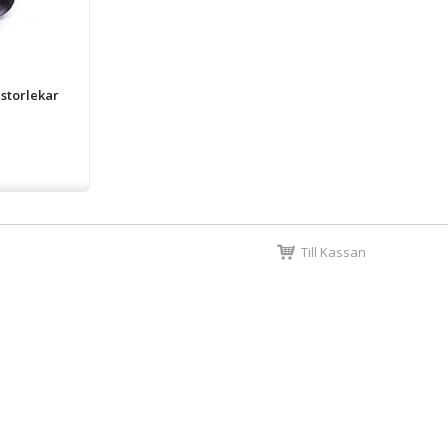
a storlekar
Till Kassan