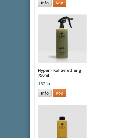
Info
Köp
Hyper - Kallavfettning
750ml
132 kr
Info
Köp