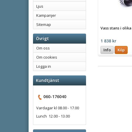
Ljus
Kampanjer
Sitemap
Vass stans i olik
Övrigt
1 838 kr
Om oss
Info
Köp
Om cookies
Logga in
Kundtjänst
060-176040
Vardagar kl 08.00 - 17.00
Lunch 12.00 - 13.00