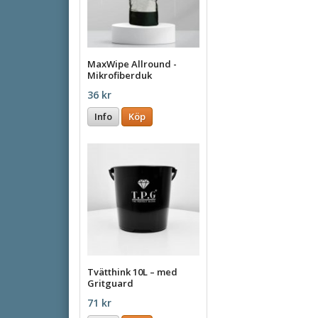
MaxWipe Allround -
Mikrofiberduk
36 kr
Info
Köp
Tvätthink 10L – med
Gritguard
71 kr