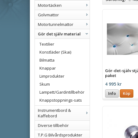
Motortäcken
Golvmattor
Motortunnelmattor
Gör det själv material
Textilier
Konstläder (Skai)
Bilmatta
Knappar
Gör-det-själv st
paket
Limprodukter
4 995 kr
Skum
Lampett/Gardintillbehör
Info
Köp
Knappstoppnings-sats
Instrumentbord &
Kaffebord
Diverse tillbehör
T.P.G Bilvårdsprodukter