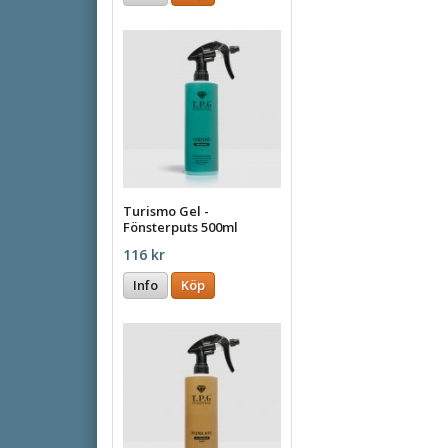
Turismo Gel -
Fönsterputs 500ml
116 kr
Info
Köp