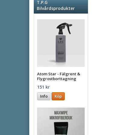
T.P.G
Bilvårdsprodukter
Atom Star - Fälgrent &
Flygrostborttagning
500ml
151 kr
Info
Köp