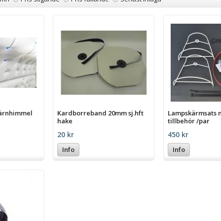
järnhimmel
Kardborreband 20mm sj.hft
Lampskärmsats 
hake
tillbehör /par
20 kr
450 kr
Info
Info