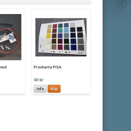
med
Provkarta PISA
40 kr
Info
Köp