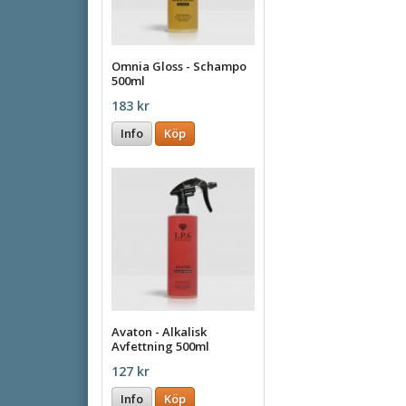
Omnia Gloss - Schampo
500ml
183 kr
Info
Köp
Avaton - Alkalisk
Avfettning 500ml
127 kr
Info
Köp