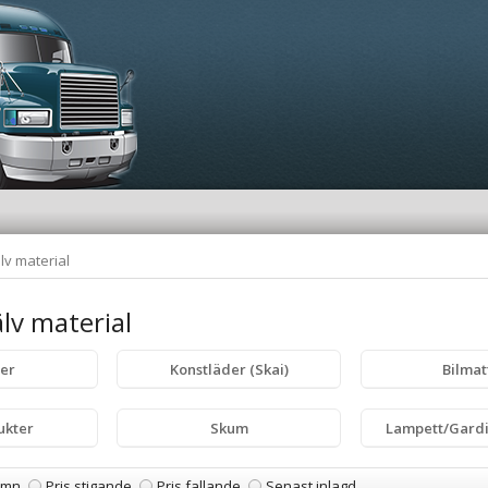
lv material
älv material
ier
Konstläder (Skai)
Bilmat
ukter
Skum
Lampett/Gardi
amn
Pris stigande
Pris fallande
Senast inlagd