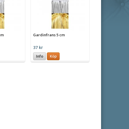
cm
Gardinfrans 5 cm
37 kr
Info
Köp