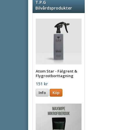
T.P.G
Bilvårdsprodukter
Atom Star - Fälgrent &
Flygrostborttagning
500ml
151 kr
Info
Köp