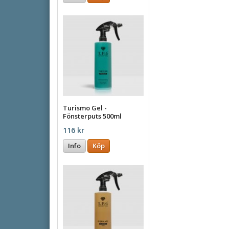
Turismo Gel -
Fönsterputs 500ml
116 kr
Info
Köp