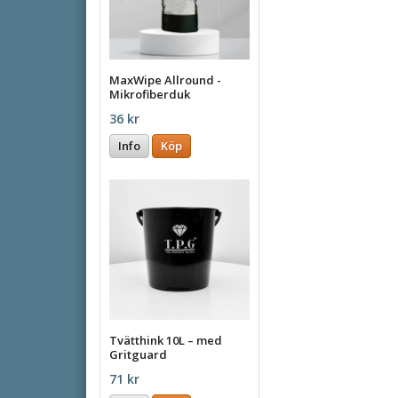
MaxWipe Allround -
Mikrofiberduk
36 kr
Info
Köp
Tvätthink 10L – med
Gritguard
71 kr