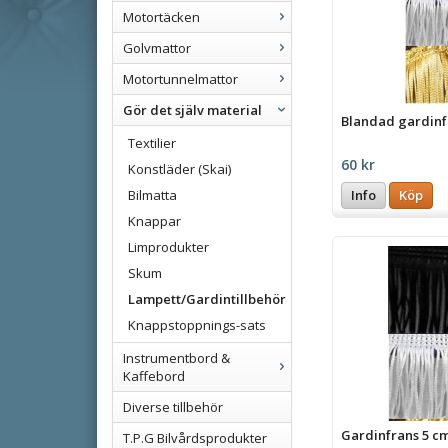
Motortäcken
Golvmattor
Motortunnelmattor
Gör det själv material
Blandad gardinf
Textilier
60 kr
Konstläder (Skai)
Bilmatta
Info
Köp
Knappar
Limprodukter
Skum
Lampett/Gardintillbehör
Knappstoppnings-sats
Instrumentbord &
Kaffebord
Diverse tillbehör
Gardinfrans 5 c
T.P.G Bilvårdsprodukter