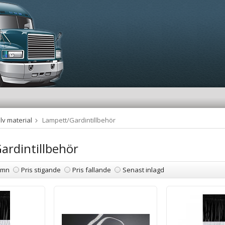
lv material
Lampett/Gardintillbehör
ardintillbehör
amn
Pris stigande
Pris fallande
Senast inlagd