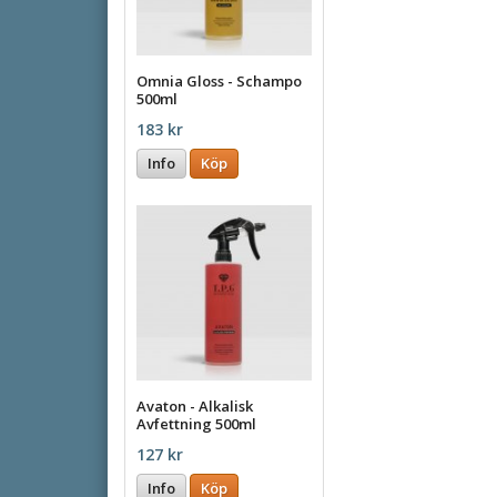
Omnia Gloss - Schampo
500ml
183 kr
Info
Köp
Avaton - Alkalisk
Avfettning 500ml
127 kr
Info
Köp