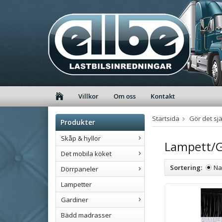
Villkor
Om oss
Kontakt
Startsida
Gör det sjä
Produkter
Skåp & hyllor
Lampett/G
Det mobila köket
Sortering:
N
Dörrpaneler
Lampetter
Gardiner
Bädd madrasser