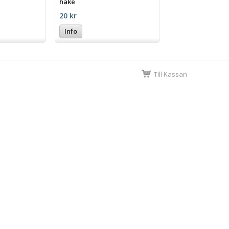
hake
20 kr
Info
Till Kassan