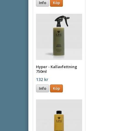
Info
Köp
Hyper - Kallavfettning
750ml
132 kr
Info
Köp