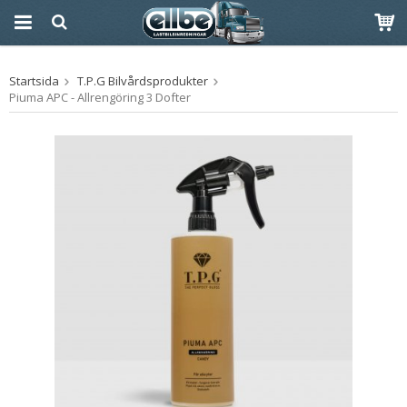
Produkten har blivit
Startsida
T.P.G Bilvårdsprodukter
tillagd i varukorgen
Piuma APC - Allrengöring 3 Dofter