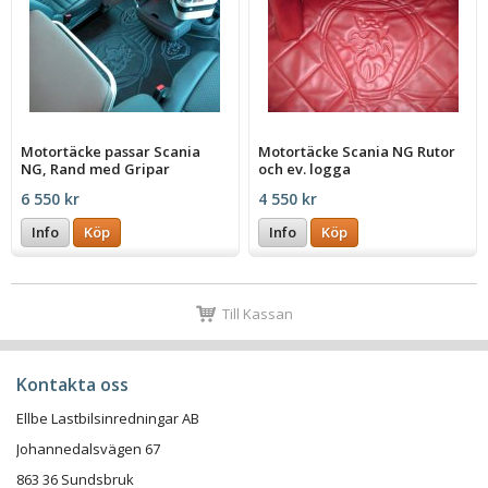
Motortäcke passar Scania
Motortäcke Scania NG Rutor
NG, Rand med Gripar
och ev. logga
6 550 kr
4 550 kr
Info
Köp
Info
Köp
Till Kassan
Kontakta oss
Ellbe Lastbilsinredningar AB
Johannedalsvägen 67
863 36 Sundsbruk