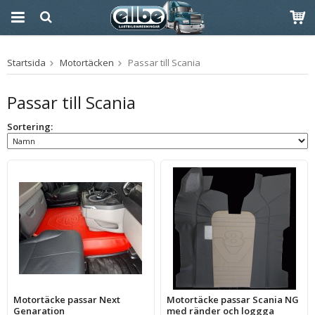
Produkten har blivit
Startsida
Motortäcken
Passar till Scania
tillagd i varukorgen
Passar till Scania
Sortering:
Motortäcke passar Next
Motortäcke passar Scania NG
Genaration
med ränder och loggga