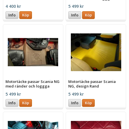
4 400 kr
5 499 kr
Info
Köp
Info
Köp
Motortäcke passar Scania NG
Motortäcke passar Scania
med ränder och loggga
NG, design Rand
5 499 kr
5 499 kr
Info
Köp
Info
Köp