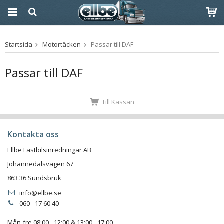
Produkten har blivit
Startsida
Motortäcken
Passar till DAF
tillagd i varukorgen
Passar till DAF
Till Kassan
Kontakta oss
Ellbe Lastbilsinredningar AB
Johannedalsvägen 67
863 36 Sundsbruk
info@ellbe.se
060 - 17 60 40
Mån-fre 08:00 - 12:00 & 13:00 - 17:00