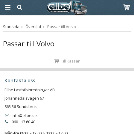
Produkten har blivit
Startsida
Överslaf
Passar till Volvo
tillagd i varukorgen
Passar till Volvo
Till Kassan
Kontakta oss
Ellbe Lastbilsinredningar AB
Johannedalsvägen 67
863 36 Sundsbruk
info@ellbe.se
060 - 17 60 40
Mån-fre 08:00 - 12:00 & 13:00 - 17:00