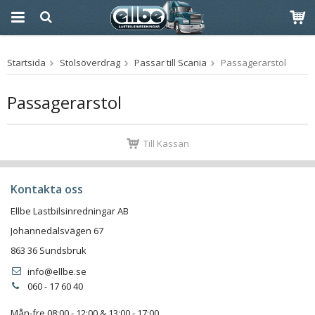
Produkten har blivit
Startsida
Stolsöverdrag
Passar till Scania
Passagerarstol
tillagd i varukorgen
Passagerarstol
Till Kassan
Kontakta oss
Ellbe Lastbilsinredningar AB
Johannedalsvägen 67
863 36 Sundsbruk
info@ellbe.se
060 - 17 60 40
Mån-fre 08:00 - 12:00 & 13:00 - 17:00