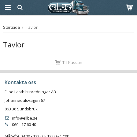
Produkten har blivit
Startsida
Tavlor
tillagd i varukorgen
Tavlor
Till Kassan
Kontakta oss
Ellbe Lastbilsinredningar AB
Johannedalsvägen 67
863 36 Sundsbruk
info@ellbe.se
060 - 17 60 40
Mån-fre 08:00 - 12:00 & 13:00 - 17:00