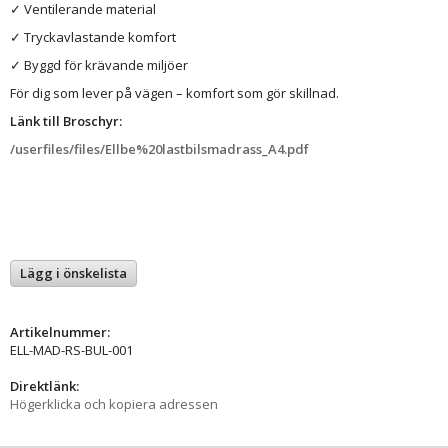
✓ Ventilerande material
✓ Tryckavlastande komfort
✓ Byggd för krävande miljöer
För dig som lever på vägen – komfort som gör skillnad.
Länk till Broschyr:
/userfiles/files/Ellbe%20lastbilsmadrass_A4.pdf
Lägg i önskelista
Artikelnummer:
ELL-MAD-RS-BUL-001
Direktlänk:
Högerklicka och kopiera adressen