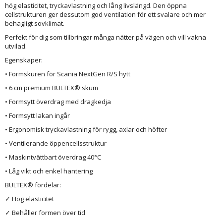
hög elasticitet, tryckavlastning och lång livslängd. Den öppna
cellstrukturen ger dessutom god ventilation för ett svalare och mer
behagligt sovklimat.
Perfekt för dig som tillbringar många nätter på vägen och vill vakna
utvilad.
Egenskaper:
• Formskuren för Scania NextGen R/S hytt
• 6 cm premium BULTEX® skum
• Formsytt överdrag med dragkedja
• Formsytt lakan ingår
• Ergonomisk tryckavlastning för rygg, axlar och höfter
• Ventilerande öppencellsstruktur
• Maskintvättbart överdrag 40°C
• Låg vikt och enkel hantering
BULTEX® fördelar:
✓ Hög elasticitet
✓ Behåller formen över tid