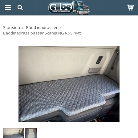
Produkten har blivit
Startsida
Bädd madrasser
tillagd i varukorgen
Bäddmadrass passar Scania NG R&S hytt