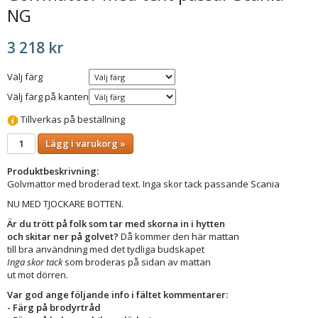
NG
3 218 kr
Välj färg
Välj färg på kanten
Tillverkas på beställning
Lägg i varukorg »
Produktbeskrivning:
Golvmattor med broderad text. Inga skor tack passande Scania
NU MED TJOCKARE BOTTEN.
Är du trött på folk som tar med skorna in i hytten
och skitar ner på golvet?
Då kommer den här mattan
till bra användning med det tydliga budskapet
Inga skor tack
som broderas på sidan av mattan
ut mot dörren.
Var god ange följande info i fältet kommentarer:
- Färg på brodyrtråd