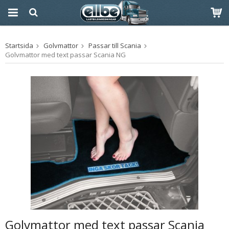
Produkten har blivit
Startsida
Golvmattor
Passar till Scania
tillagd i varukorgen
Golvmattor med text passar Scania NG
Golvmattor med text passar Scania