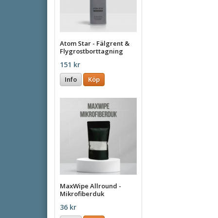
Atom Star - Fälgrent &
Flygrostborttagning
500ml
151 kr
Info
Köp
MaxWipe Allround -
Mikrofiberduk
36 kr