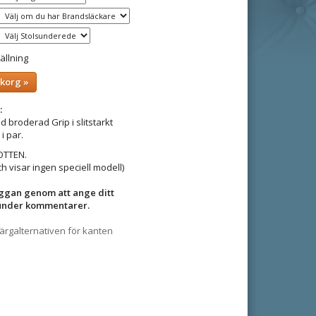
ällning
ukorg »
:
broderad Grip i slitstarkt
i par.
OTTEN.
ch visar ingen speciell modell)
oggan genom att ange ditt
 under kommentarer.
 färgalternativen för kanten