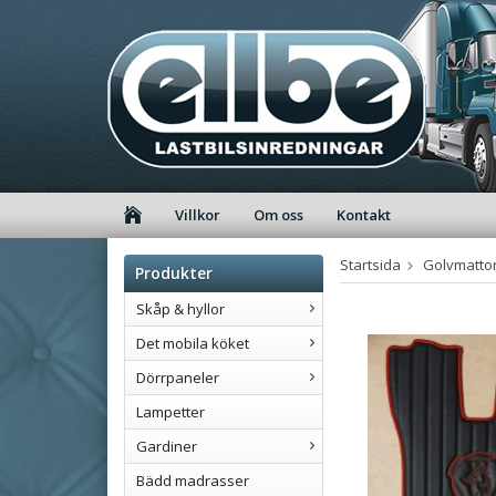
Villkor
Om oss
Kontakt
Startsida
Golvmatto
Produkter
Skåp & hyllor
Det mobila köket
Dörrpaneler
Lampetter
Gardiner
Bädd madrasser