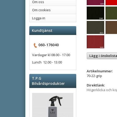
Om oss
Om cookies
Logga in
Kundtjänst
060-176040
Vardagar kl 08.00 - 17.00
Lägg i önskelist
Lunch 12.00 - 13.00
Artikelnummer:
70-22-grip
T.P.G
Bilvårdsprodukter
Direktlänk:
Högerklicka och k