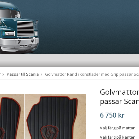
r
Passar till Scania
Golvmattor Rand i konstläder med Grip passar S
Golvmattor
passar Sca
6 750 kr
Välj färg på mattan
Välj färg på kanten