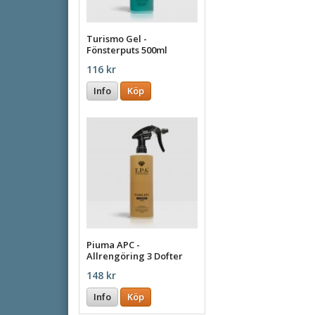
Turismo Gel -
Fönsterputs 500ml
116 kr
Info
Köp
Piuma APC -
Allrengöring 3 Dofter
148 kr
Info
Köp