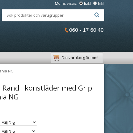
Moms visas:
Exkl
Inkl
060 - 17 60 40
Din varukorg är tom!
cania NG
 Rand i konstläder med Grip
nia NG