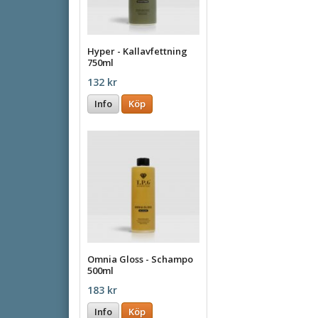
Hyper - Kallavfettning
750ml
132 kr
Info
Köp
Omnia Gloss - Schampo
500ml
183 kr
Info
Köp