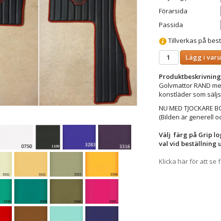
Förarsida
Passida
Tillverkas på best
Lägg i var
Produktbeskrivning
Golvmattor RAND med 
konstläder som säljs 
NU MED TJOCKARE B
(Bilden är generell o
Välj färg på Grip l
val vid beställning
Klicka här för att se