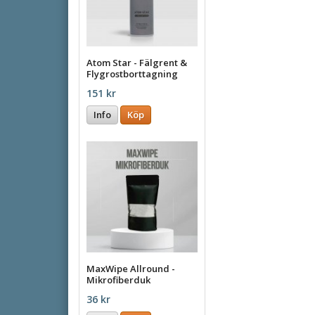
Atom Star - Fälgrent &
Flygrostborttagning
500ml
151 kr
Info
Köp
MaxWipe Allround -
Mikrofiberduk
36 kr