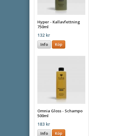
Hyper - Kallavfettning
750ml
132 kr
Info
Köp
Omnia Gloss - Schampo
500ml
183 kr
Info
Köp