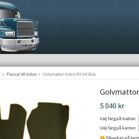
r
Passar till Volvo
Golvmattor Volvo FH V4 Skai
Golvmattor
5 040 kr
Välj färg på mattan
Välj färg på kanten
Tillverkas på best