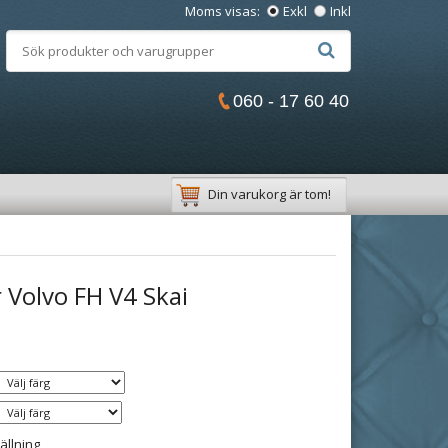
Moms visas:
Exkl
Inkl
060 - 17 60 40
Din varukorg är tom!
 Volvo FH V4 Skai
ällning