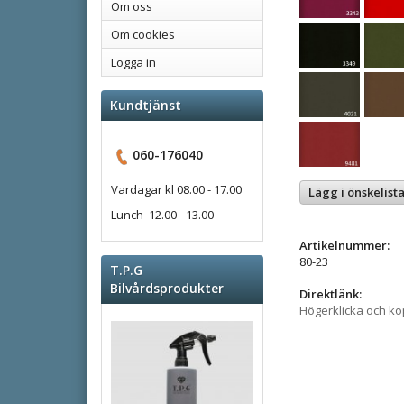
Om oss
Om cookies
Logga in
Kundtjänst
060-176040
Vardagar kl 08.00 - 17.00
Lägg i önskelist
Lunch 12.00 - 13.00
Artikelnummer:
80-23
T.P.G
Bilvårdsprodukter
Direktlänk:
Högerklicka och k