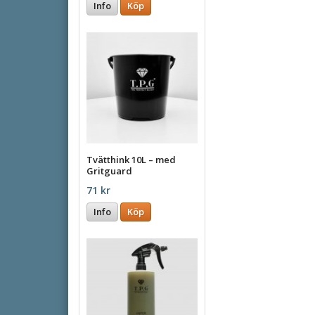
Info
Köp
Tvätthink 10L – med
Gritguard
71 kr
Info
Köp