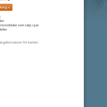
ukorg »
:
der
t konstläder som säljs i par.
eller
 färgalternativen för kanten