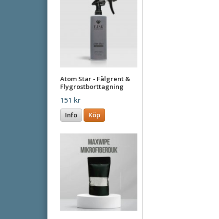
Atom Star - Fälgrent &
Flygrostborttagning
500ml
151 kr
Info
Köp