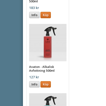
500ml
183 kr
Info
Köp
Avaton - Alkalisk
Avfettning 500ml
127 kr
Info
Köp