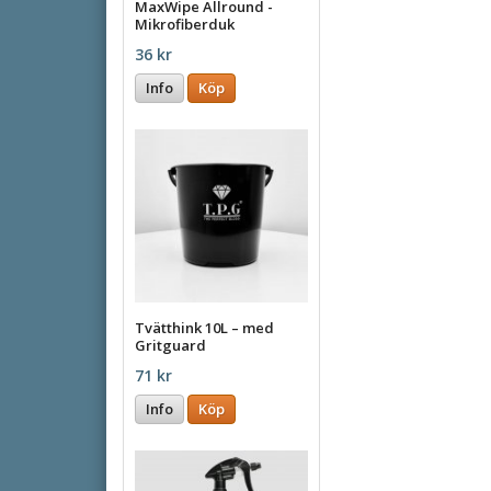
MaxWipe Allround -
Mikrofiberduk
36 kr
Info
Köp
Tvätthink 10L – med
Gritguard
71 kr
Info
Köp