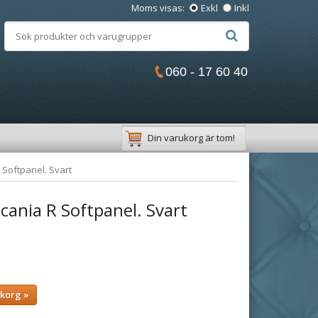
Moms visas:
Exkl
Inkl
060 - 17 60 40
Din varukorg är tom!
 Softpanel. Svart
cania R Softpanel. Svart
ukorg »