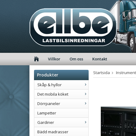
Villkor
Om oss
Kontakt
Startsida
Instrumen
Produkter
Skåp & hyllor
Det mobila köket
Dörrpaneler
Lampetter
Gardiner
Bädd madrasser