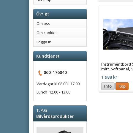
Övrigt
Om oss
Om cookies
Logga in
Kundtjänst
Instrumentbord 
mitt. Softpanel, 
060-176040
1 988 kr
Vardagar kl 08.00 - 17.00
Info
Köp
Lunch 12.00 - 13.00
T.P.G
Bilvårdsprodukter