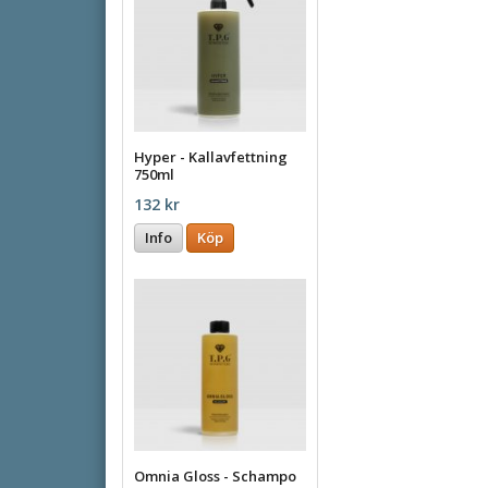
Hyper - Kallavfettning
750ml
132 kr
Info
Köp
Omnia Gloss - Schampo