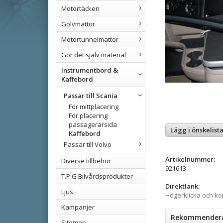
Motortäcken
Golvmattor
Motortunnelmattor
Gör det själv material
Instrumentbord &
Kaffebord
Passar till Scania
För mittplacering
För placering
passagerarsida
Lägg i önskelist
Kaffebord
Passar till Volvo
Artikelnummer:
Diverse tillbehör
921613
T.P.G Bilvårdsprodukter
Direktlänk:
Ljus
Högerklicka och k
Kampanjer
Rekommenderad
Sitemap