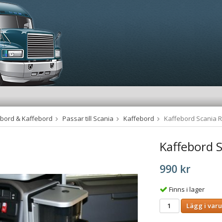
tbord & Kaffebord
Passar till Scania
Kaffebord
Kaffebord Scania R
Kaffebord S
990 kr
Finns i lager
Lägg i var