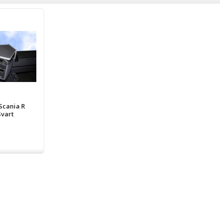
Scania R
Svart