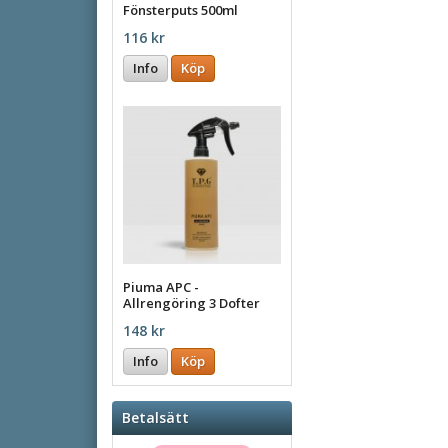
Fönsterputs 500ml
116 kr
Info
Köp
Piuma APC -
Allrengöring 3 Dofter
148 kr
Info
Köp
Betalsätt