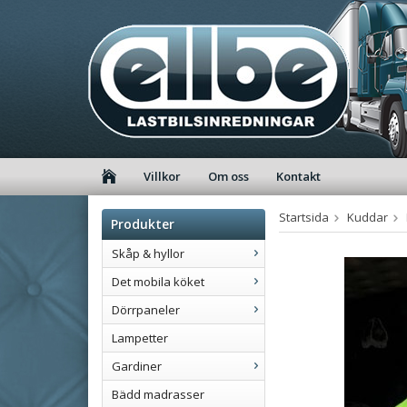
Villkor
Om oss
Kontakt
Startsida
Kuddar
Produkter
Skåp & hyllor
Det mobila köket
Dörrpaneler
Lampetter
Gardiner
Bädd madrasser