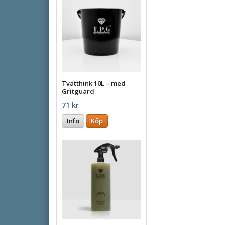
Tvätthink 10L – med
Gritguard
71 kr
Info
Köp