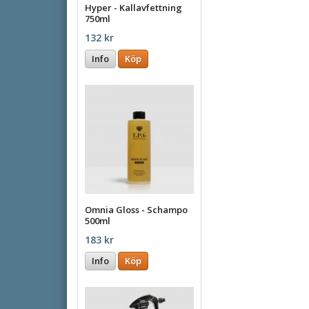
Hyper - Kallavfettning
750ml
132 kr
Info
Köp
Omnia Gloss - Schampo
500ml
183 kr
Info
Köp