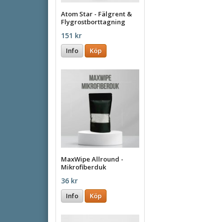
Atom Star - Fälgrent &
Flygrostborttagning
500ml
151 kr
Info
Köp
MaxWipe Allround -
Mikrofiberduk
36 kr
Info
Köp