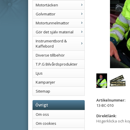
Motortäcken
Golvmattor
Motortunnelmattor
Gör det själv material
Instrumentbord &
Kaffebord
Diverse tillbehör
T.P.G Bilvårdsprodukter
Ljus
Kampanjer
Sitemap
Artikelnummer:
Övrigt
13-BC-010
Om oss
Direktlänk:
Högerklicka och k
Om cookies