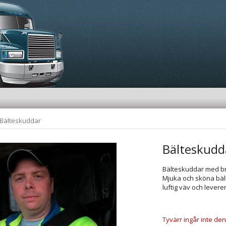
Bälteskuddar
Bälteskudd
Bälteskuddar med br
Mjuka och sköna bäl
luftig väv och leverer
Tyvärr ingår inte denn