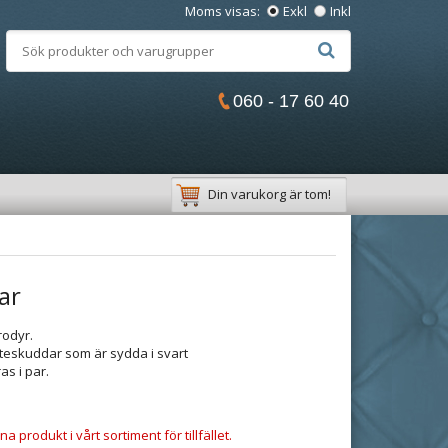
Moms visas:
Exkl
Inkl
060 - 17 60 40
Din varukorg är tom!
ar
odyr.
teskuddar som är sydda i svart
as i par.
a produkt i vårt sortiment för tillfället.