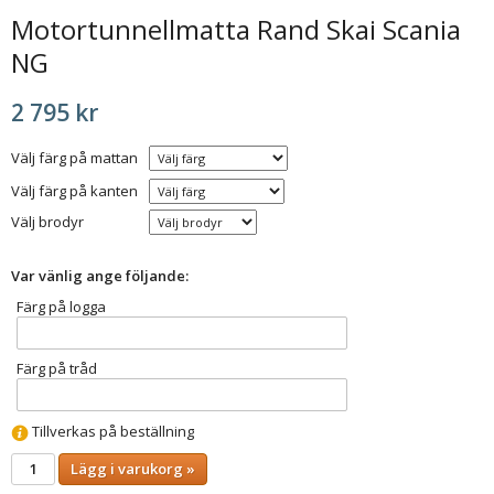
Motortunnellmatta Rand Skai Scania
NG
2 795 kr
Välj färg på mattan
Välj färg på kanten
Välj brodyr
Var vänlig ange följande:
Färg på logga
Färg på tråd
Tillverkas på beställning
Lägg i varukorg »