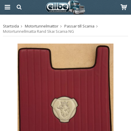
Produkten har blivit
Startsida
Motortunnelmattor
Passar till Scania
tillagd i varukorgen
Motortunnellmatta Rand Skai Scania NG